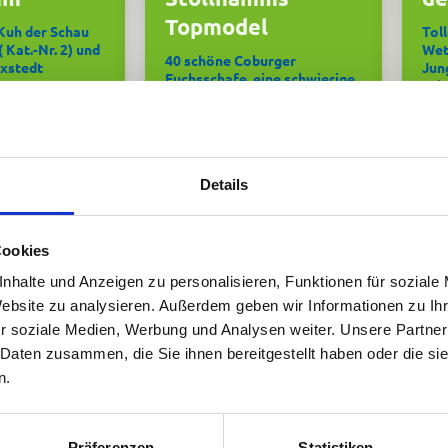
Topmodel
Kuh der Schau
Tol
 Kat.-Nr. 2) und
Wet
40 schöne Coburger
xstedt
Jun
Fuchsschafe, eine schwierige
Sch
Entscheidung für die Richter
nahm für die
Bei
üschen KG den
sieg
Die Fuchsschafzüchterin
este Tier der
Alte
Ramona Brücker aus
n.
Broc
Großenkneten gewinnt mit der
Details
Blan
Katalog-Nr. 69 den
mmlung kommt
Meye
Wettbewerb bei den
von Tanja und
Fuchsschafen.
us Iffens.
Bei
Cookies
war
Brau
nhalte und Anzeigen zu personalisieren, Funktionen für soziale
Alte
Website zu analysieren. Außerdem geben wir Informationen zu I
r soziale Medien, Werbung und Analysen weiter. Unsere Partner
ückwunsch!
Her
tiere hier:
 Daten zusammen, die Sie ihnen bereitgestellt haben oder die s
Herzlichen Glückwunsch!
n.
sergebnisse
Prämierungsergebnisse
P
Präferenzen
Statistiken