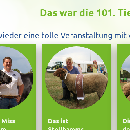
Das war die 101. T
ieder eine tolle Veranstaltung mit 
 Miss
Das ist
Di
mm
Stollhamms
de