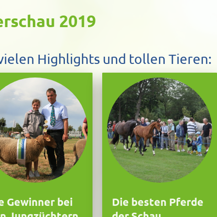
ierschau 2019
vielen Highlights und tollen Tieren:
e Gewinner bei
Die besten Pferde
n Jungzüchtern
der Schau