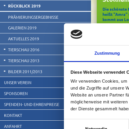
RÜCKBLICK 2019
Die schönste 
heißt "Amra" (
PRÄMIERUNGSERGEBNISSE
kommt aus Lo
GALERIEN 2019
Thimo Sommer 
AKTUELLES 2019
Weser-Milch L
Pokal für das b
Schau entgege
TIERSCHAU 2016
Zustimmung
Die Siegersa
TIERSCHAU 2013
aus dem Stall 
Hubert Meyer a
BILDER 2011/2013
Diese Webseite verwendet 
Wir verwenden Cookies, um I
UNSER VEREIN
und die Zugriffe auf unsere 
SPONSOREN
Website an unsere Partner fü
Herzlichen Gl
Weitere Sieger
möglicherweise mit weiteren
SPENDEN- UND EHRENPREISE
der Dienste gesammelt habe
Prämierung
KONTAKT
Einwilligungsauswahl
ANFAHRT
Notwendig