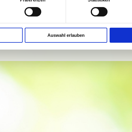
hier ein paar Impress
Galerie
hier ein paar Pressebe
Auswahl erlauben
Presse