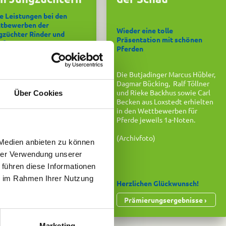
le Leistungen bei den
tbewerben der
Wieder eine tolle
gzüchter Rinder und
Präsentation mit schönen
afe
Pferden
 den Jungzüchtern Rinder
ten in den jeweiligen
Die Butjadinger Marcus Hübler,
rsklassen Frederik
Dagmar Bücking, Ralf Töllner
khoff aus Düke, Collin
und Rieke Backhus sowie Carl
Über Cookies
kertz aus Büttel und Lisa
Becken aus Loxstedt erhielten
r aus Iffens.
in den Wettbewerben für
Pferde jeweils 1a-Noten.
 den Jungzüchtern Schafe
en Nora Meyer und Käthe
(Archivfoto)
n die besten ihrer
 Medien anbieten zu können
rsklasse.
hrer Verwendung unserer
 führen diese Informationen
zlichen Glückwunsch!
ie im Rahmen Ihrer Nutzung
Herzlichen Glückwunsch!
rämierungsergebnisse
Prämierungsergebnisse
Marketing